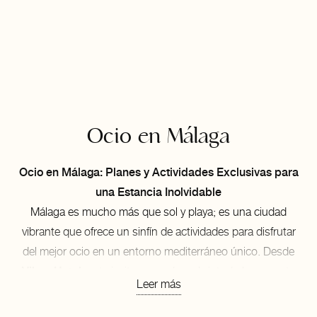
Ocio en Málaga
Ocio en Málaga: Planes y Actividades Exclusivas para
una Estancia Inolvidable
Málaga es mucho más que sol y playa; es una ciudad
vibrante que ofrece un sinfín de actividades para disfrutar
del mejor ocio en un entorno mediterráneo único. Desde
Vibes Hoteles
, te invitamos a descubrir todo lo que esta
Leer más
ciudad andaluza tiene preparado para hacer de tu estancia
una experiencia extraordinaria, llena de momentos